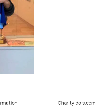
ormation
CharityIdols.com