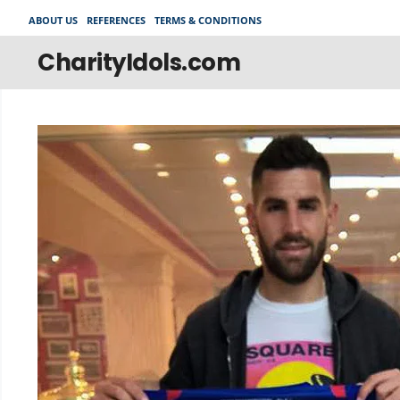
Skip
ABOUT US
REFERENCES
TERMS & CONDITIONS
to
content
CharityIdols.com