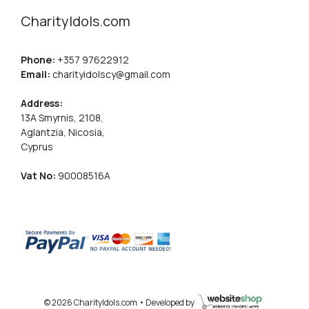
CharityIdols.com
Phone:
+357 97622912
Email:
charityidolscy@gmail.com
Address:
13A Smyrnis, 2108,
Aglantzia, Nicosia,
Cyprus
Vat No:
90008516A
© 2026 CharityIdols.com • Developed by