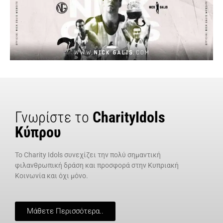
Γνωρίστε το
CharityIdols
Κύπρου
Το Charity Idols συνεχίζει την πολύ σημαντική
φιλανθρωπική δράση και προσφορά στην Κυπριακή
Κοινωνία και όχι μόνο.
Μάθετε Περισσότερα..