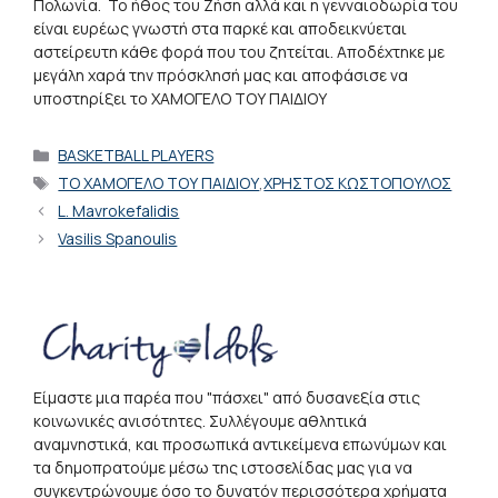
Πολωνία. Το ήθος του Ζήση αλλά και η γενναιοδωρία του
είναι ευρέως γνωστή στα παρκέ και αποδεικνύεται
αστείρευτη κάθε φορά που του ζητείται. Αποδέχτηκε με
μεγάλη χαρά την πρόσκλησή μας και αποφάσισε να
υποστηρίξει το ΧΑΜΟΓΕΛΟ ΤΟΥ ΠΑΙΔΙΟΥ
Κατηγορίες
BASKETBALL PLAYERS
Ετικέτες
ΤΟ ΧΑΜΟΓΕΛΟ ΤΟΥ ΠΑΙΔΙΟΥ
,
ΧΡΗΣΤΟΣ ΚΩΣΤΟΠΟΥΛΟΣ
L. Mavrokefalidis
Vasilis Spanoulis
Είμαστε μια παρέα που "πάσχει" από δυσανεξία στις
κοινωνικές ανισότητες. Συλλέγουμε αθλητικά
αναμνηστικά, και προσωπικά αντικείμενα επωνύμων και
τα δημοπρατούμε μέσω της ιστοσελίδας μας για να
συγκεντρώνουμε όσο το δυνατόν περισσότερα χρήματα