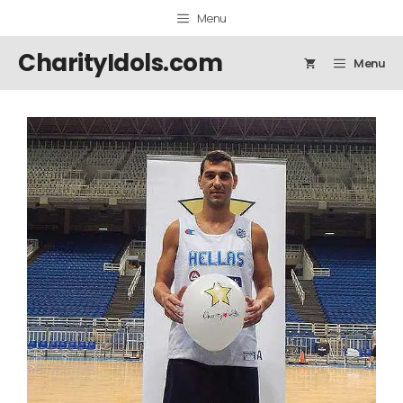
Μετάβαση
Menu
σε
περιεχόμενο
CharityIdols.com
Menu