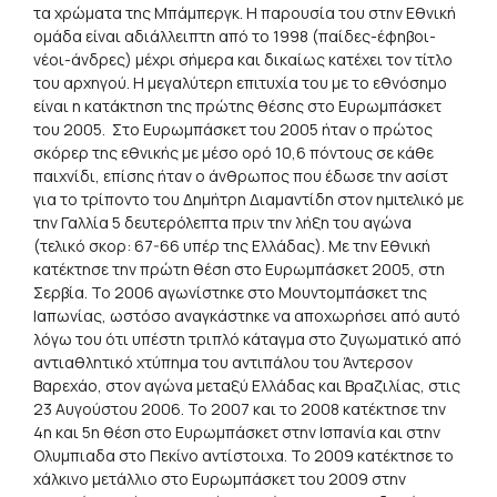
τα χρώματα της Μπάμπεργκ. Η παρουσία του στην Εθνική
ομάδα είναι αδιάλλειπτη από το 1998 (παίδες-έφηβοι-
νέοι-άνδρες) μέχρι σήμερα και δικαίως κατέχει τον τίτλο
του αρχηγού. Η μεγαλύτερη επιτυχία του με το εθνόσημο
είναι η κατάκτηση της πρώτης θέσης στο Ευρωμπάσκετ
του 2005. Στο Ευρωμπάσκετ του 2005 ήταν ο πρώτος
σκόρερ της εθνικής με μέσο ορό 10,6 πόντους σε κάθε
παιχνίδι, επίσης ήταν ο άνθρωπος που έδωσε την ασίστ
για το τρίποντο του Δημήτρη Διαμαντίδη στον ημιτελικό με
την Γαλλία 5 δευτερόλεπτα πριν την λήξη του αγώνα
(τελικό σκορ: 67-66 υπέρ της Ελλάδας). Με την Εθνική
κατέκτησε την πρώτη θέση στο Ευρωμπάσκετ 2005, στη
Σερβία. Το 2006 αγωνίστηκε στο Μουντομπάσκετ της
Ιαπωνίας, ωστόσο αναγκάστηκε να αποχωρήσει από αυτό
λόγω του ότι υπέστη τριπλό κάταγμα στο ζυγωματικό από
αντιαθλητικό χτύπημα του αντιπάλου του Άντερσον
Βαρεχάο, στον αγώνα μεταξύ Ελλάδας και Βραζιλίας, στις
23 Αυγούστου 2006. Το 2007 και το 2008 κατέκτησε την
4η και 5η θέση στο Ευρωμπάσκετ στην Ισπανία και στην
Ολυμπιαδα στο Πεκίνο αντίστοιχα. Το 2009 κατέκτησε το
χάλκινο μετάλλιο στο Ευρωμπάσκετ του 2009 στην