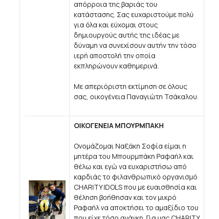
απόρροια της βαριάς του
κατάστασης. Σας ευχαριστούμε πολύ
για όλα και εύχομαι στους
δημιουργούς αυτής της ιδέας με
δύναμη να συνεχίσουν αυτήν την τόσο
ιερή αποστολή την οποία
εκπληρώνουν καθημερινά.
Με απεριόριστη εκτίμηση σε όλους
σας, οικογένεια Παναγιώτη Τσάκαλου.
ΟΙΚΟΓΕΝΕΙΑ ΜΠΟΥΡΜΠΑΚΗ
Ονομάζομαι Ναξάκη Σοφία είμαι η
μητέρα του Μπουρμπάκη Ραφαήλ και
θέλω και εγώ να ευχαριστήσω από
καρδιάς το φιλανθρωπικό οργανισμό
CHARITY IDOLS που με ευαισθησία και
θέληση βοήθησαν και τον μικρό
Ραφαήλ να αποκτήσει το αμαξίδιο του
που είχε τόσο ανάγκη..Για μας CHARITY