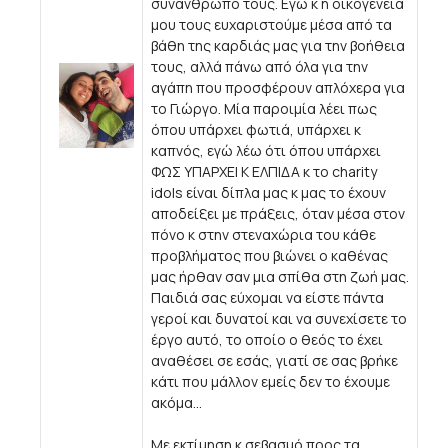
συνάνθρωπο τους. Εγώ κ η οικογένεια
μου τους ευχαριστούμε μέσα από τα
βάθη της καρδιάς μας για την βοήθεια
τους, αλλά πάνω από όλα για την
αγάπη που προσφέρουν απλόχερα για
το Γιώργο. Μία παροιμία λέει πως
όπου υπάρχει φωτιά, υπάρχει κ
καπνός, εγώ λέω ότι όπου υπάρχει
ΦΩΣ ΥΠΑΡΧΕΙ Κ ΕΛΠΙΔΑ κ το charity
idols είναι δίπλα μας κ μας το έχουν
αποδείξει με πράξεις, όταν μέσα στον
πόνο κ στην στεναχώρια του κάθε
προβλήματος που βιώνει ο καθένας
μας ήρθαν σαν μια σπίθα στη ζωή μας.
Παιδιά σας εύχομαι να είστε πάντα
γεροί και δυνατοί και να συνεχίσετε το
έργο αυτό, το οποίο ο θεός το έχει
αναθέσει σε εσάς, γιατί σε σας βρήκε
κάτι που μάλλον εμείς δεν το έχουμε
ακόμα...
Με εκτίμηση κ σεβασμό προς τα