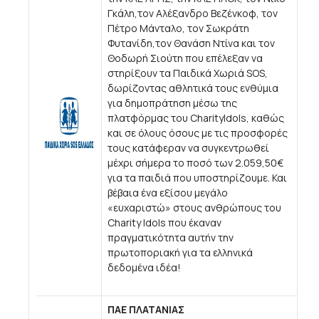
Γκάλη,τον Αλέξανδρο Βεζένκοφ, τον
Πέτρο Μάνταλο, τον Σωκράτη
Φυτανίδη,τον Θανάση Ντίνα και τον
Θοδωρή Σιούτη που επέλεξαν να
στηρίξουν τα Παιδικά Χωριά SOS,
δωρίζοντας αθλητικά τους ενθύμια
για δημοπράτηση μέσω της
πλατφόρμας του CharityIdols, καθώς
και σε όλους όσους με τις προσφορές
τους κατάφεραν να συγκεντρωθεί
μέχρι σήμερα το ποσό των 2.059,50€
για τα παιδιά που υποστηρίζουμε. Και
βέβαια ένα εξίσου μεγάλο
«ευχαριστώ» στους ανθρώπους του
Charity Idols που έκαναν
πραγματικότητα αυτήν την
πρωτοποριακή για τα ελληνικά
δεδομένα ιδέα!
ΠΑΕ ΠΛΑΤΑΝΙΑΣ