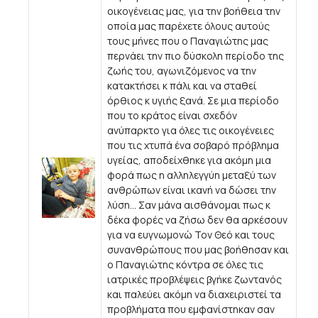
οικογένειας μας, για την βοήθεια την
οποία μας παρέχετε όλους αυτούς
τους μήνες που ο Παναγιώτης μας
περνάει την πιο δύσκολη περίοδο της
ζωής του, αγωνιζόμενος να την
κατακτήσει κ πάλι και να σταθεί
όρθιος κ υγιής ξανά. Σε μια περίοδο
που το κράτος είναι σχεδόν
ανύπαρκτο για όλες τις οικογένειες
που τις χτυπά ένα σοβαρό πρόβλημα
υγείας, αποδείχθηκε για ακόμη μια
φορά πως η αλληλεγγύη μεταξύ των
ανθρώπων είναι ικανή να δώσει την
λύση... Σαν μάνα αισθάνομαι πως κ
δέκα φορές να ζήσω δεν θα αρκέσουν
για να ευγνωμονώ Τον Θεό και τους
συνανθρώπους που μας βοήθησαν και
ο Παναγιώτης κόντρα σε όλες τις
ιατρικές προβλέψεις βγήκε ζωντανός
και παλεύει ακόμη να διαχειριστεί τα
προβλήματα που εμφανίστηκαν σαν