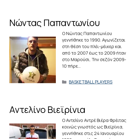
Νώντας Παπαντωνίου
Ο Νώντας Παπαντωνίου
γεννήθηκε το 1990. Αγωνίζεται
στη θέση του πλέι-μέικερ και
από το 2007 έως το 2009 ήταν
στο Μαρούσι. Την σεζόν 2009-
10 πήρε…
Κατηγορίες
BASKETBALL PLAYERS
Αντελίνο Βιεϊρίνια
Ο Αντελίνο Αντρέ Βιέρα Φρέιτας
κοινώς γνωστός ως Βιεϊρίνια,
γεννήθηκε στις 24 Ιανουαρίου