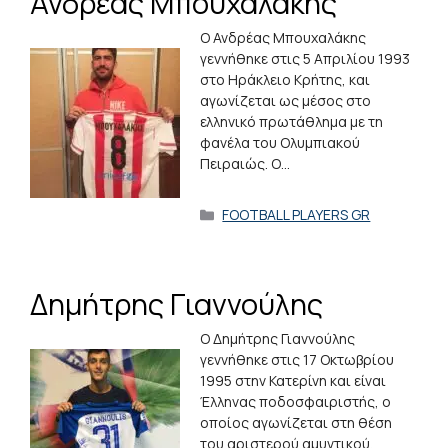
Ανδρέας Μπουχαλάκης
Ο Ανδρέας Μπουχαλάκης
γεννήθηκε στις 5 Απριλίου 1993
στο Ηράκλειο Κρήτης, και
αγωνίζεται ως μέσος στο
ελληνικό πρωτάθλημα με τη
φανέλα του Ολυμπιακού
Πειραιώς. Ο…
Κατηγορίες
FOOTBALL PLAYERS GR
Δημήτρης Γιαννούλης
O Δημήτρης Γιαννούλης
γεννήθηκε στις 17 Οκτωβρίου
1995 στην Κατερίνη και είναι
Έλληνας ποδοσφαιριστής, ο
οποίος αγωνίζεται στη θέση
του αριστερού αμυντικού.