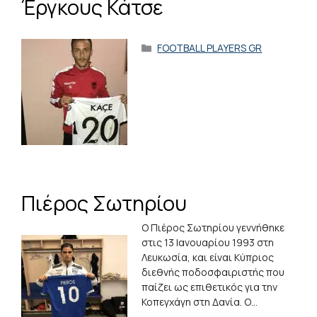
Έργκους Κάτσε
Κατηγορίες
FOOTBALL PLAYERS GR
Πιέρος Σωτηρίου
Ο Πιέρος Σωτηρίου γεννήθηκε
στις 13 Ιανουαρίου 1993 στη
Λευκωσία, και είναι Κύπριος
διεθνής ποδοσφαιριστής που
παίζει ως επιθετικός για την
Κοπεγχάγη στη Δανία. Ο…