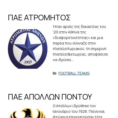
ΠΑΕ ΑΤΡΟΜΗΤΟΣ
Ήταν αρχές της δεκαετίας του
’20 στην Αθήνα της
«διαφορετικότητας» και μια
παρέα που σύχναζε στην
πλατεία Κυριακού, τη σημερινή
πλατεία Βικτωρίας, αποφάσισε
να ιδρύσει…
Κατηγορίες
FOOTBALL TEAMS
ΠΑΕ ΑΠΟΛΛΩΝ ΠΟΝΤΟΥ
Ο Απόλλων ιδρύθηκε τον
Ιανουάριο του 1926. Πείνα και
φτώχεια επικρατούσαν τότε