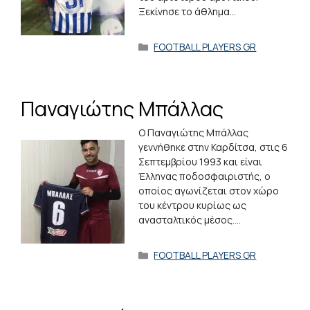
Ξεκίνησε το άθλημα…
Κατηγορίες
FOOTBALL PLAYERS GR
Παναγιώτης Μπάλλας
Ο Παναγιώτης Μπάλλας
γεννήθηκε στην Καρδίτσα, στις 6
Σεπτεμβρίου 1993 και είναι
Έλληνας ποδοσφαιριστής, ο
οποίος αγωνίζεται στον χώρο
του κέντρου κυρίως ως
ανασταλτικός μέσος.…
Κατηγορίες
FOOTBALL PLAYERS GR