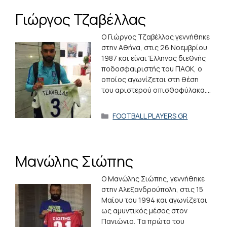
Γιώργος Τζαβέλλας
Ο Γιώργος Τζαβέλλας γεννήθηκε
στην Αθήνα, στις 26 Νοεμβρίου
1987 και είναι Έλληνας διεθνής
ποδοσφαιριστής του ΠΑΟΚ, ο
οποίος αγωνίζεται στη θέση
του αριστερού οπισθοφύλακα.…
Κατηγορίες
FOOTBALL PLAYERS GR
Μανώλης Σιώπης
Ο Μανώλης Σιώπης, γεννήθηκε
στην Αλεξανδρούπολη, στις 15
Μαίου του 1994 και αγωνίζεται
ως αμυντικός μέσος στον
Πανιώνιο. Τα πρώτα του