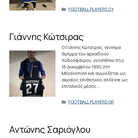
Κατηγορίες
FOOTBALL PLAYERS CY
Γιάννης Κώτσιρας
Ο Γιάννης Κώτσιρας, γέννημα
θρέμμα του αρκαδικού
ποδοσφαίρου, γεννήθηκε στις
16 Δεκεμβρίου 1992 στη
Μεγαλόπολη και αγωνίζεται ως
ακραίος επιθετικός αλλά και ως
επιτελικός μέσος.…
Κατηγορίες
FOOTBALL PLAYERS GR
Αντώνης Σαριόγλου