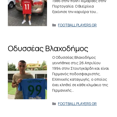
1986 στην πόλη Γκιμαράες στην
Πορτογαλία. Ο Βιεϊρίνια
ξεκίνησε την καριέρα του…
Κατηγορίες
FOOTBALL PLAYERS GR
Οδυσσέας Βλαχοδήμος
Ο Οδυσσέας Βλαχοδήμος
γεννήθηκε στις 26 Απριλίου
1994 στην Στουτγκάρδη και είναι
Γερμανός ποδοσφαιριστής,
Ελληνικής καταγωγής, ο οποίος
έχει κληθεί σε κάθε κλιμάκιο της
Γερμανικής…
Κατηγορίες
FOOTBALL PLAYERS GR