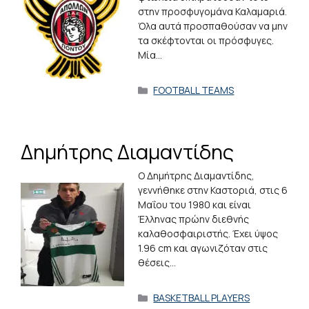
στην προσφυγομάνα Καλαμαριά.
Όλα αυτά προσπαθούσαν να μην
τα σκέφτονται οι πρόσφυγες.
Μία…
Κατηγορίες
FOOTBALL TEAMS
Δημήτρης Διαμαντίδης
Ο Δημήτρης Διαμαντίδης,
γεννήθηκε στην Καστοριά, στις 6
Μαΐου του 1980 και είναι
Έλληνας πρώην διεθνής
καλαθοσφαιριστής. Έχει ύψος
1.96 cm και αγωνιζόταν στις
θέσεις…
Κατηγορίες
BASKETBALL PLAYERS