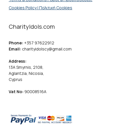
Cookies Policy | Πολιτική Cookies
CharityIdols.com
Phone:
+357 97622912
Email:
charityidolscy@gmail.com
Address:
13A Smyrnis, 2108,
Aglantzia, Nicosia,
Cyprus
Vat No:
90008516A